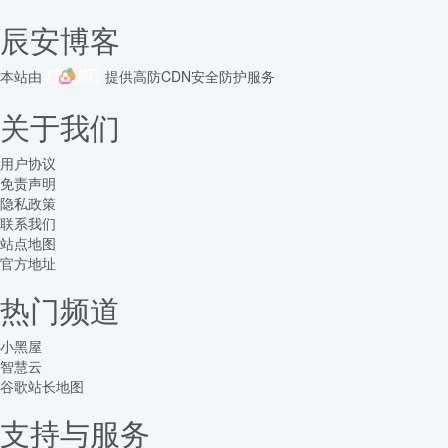
辰安博客
本站由
提供
高防CDN
安全防护服务
关于我们
用户协议
免责声明
隐私政策
联系我们
站点地图
官方地址
热门频道
小黑屋
智慧云
谷歌站长地图
支持与服务