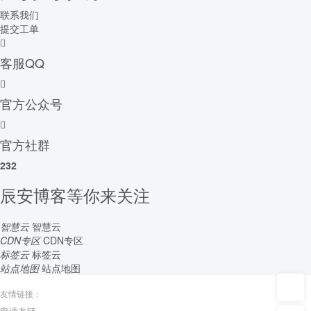
联系我们
提交工单
客服QQ
官方公众号
官方社群
232
辰安博客等你来关注
智慧云
智慧云
CDN专区
CDN专区
标签云
标签云
站点地图
站点地图
友情链接：
申请友链