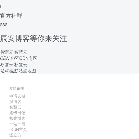
官方社群
232
辰安博客等你来关注
智慧云
智慧云
CDN专区
CDN专区
标签云
标签云
站点地图
站点地图
友情链接：
申请友链
搜博客
智慧云
洛卡日记
拾光博客
一站一簿
IKUN主页
派立方