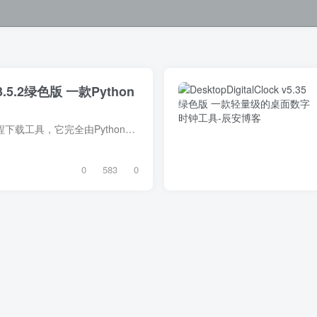
v3.5.2绿色版 一款Python
Ghost Downloader一款多线程下载工具，它完全由Python语言开发而成。这款软件不仅支持高效的多线程下载技术，还具备断点续传功能，这意味着即使下载过程中遇到网络中断或其他问题导致下载暂停，...
0
583
0