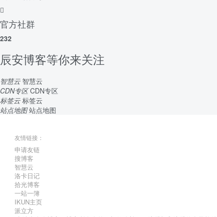
官方社群
232
辰安博客等你来关注
智慧云
智慧云
CDN专区
CDN专区
标签云
标签云
站点地图
站点地图
友情链接：
申请友链
搜博客
智慧云
洛卡日记
拾光博客
一站一簿
IKUN主页
派立方