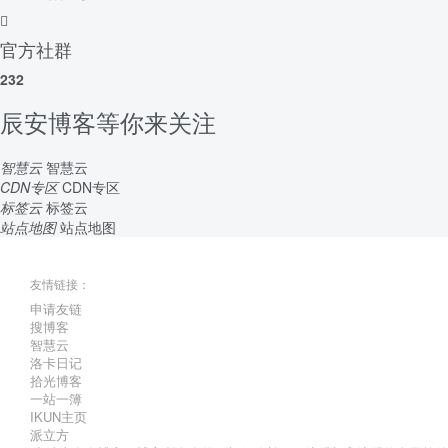
官方社群
232
辰安博客等你来关注
智慧云
智慧云
CDN专区
CDN专区
标签云
标签云
站点地图
站点地图
友情链接：
申请友链
搜博客
智慧云
洛卡日记
拾光博客
一站一簿
IKUN主页
派立方