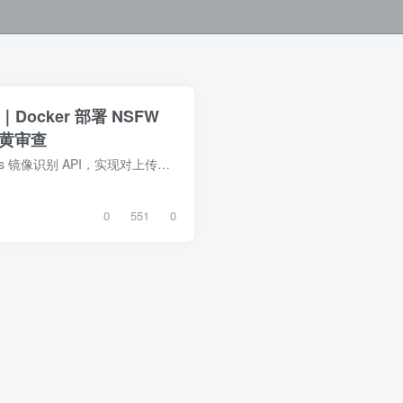
ocker 部署 NSFW
别黄审查
通过 Docker 快速部署 NsfwJs 镜像识别 API，实现对上传图片的自动审核，适用于 Lsky Pro 或其他图床系统。在互联网内容管理日益严格的今天，如何防止用户上传包含色情或敏感内容的图片，是每个...
0
551
0