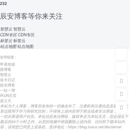
232
辰安博客等你来关注
智慧云
智慧云
CDN专区
CDN专区
标签云
标签云
站点地图
站点地图
友情链接：
申请友链
搜博客
智慧云
洛卡日记
拾光博客
一站一簿
IKUN主页
派立方
本站为个人博客，博客所发布的一切修改补丁、注册机和注册信息及软件的文
章仅限用于学习和研究目的；不得将上述内容用于商业或者非法用途，否则，
一切后果请用户自负。本站信息来自网络，版权争议与本站无关，您必须在下
载后的24个小时之内，从您的电脑中彻底删除上述内容。访问和下载本站内
容，说明您已同意上述条款。投诉地址：https://blog.luoca.net/disclaimer