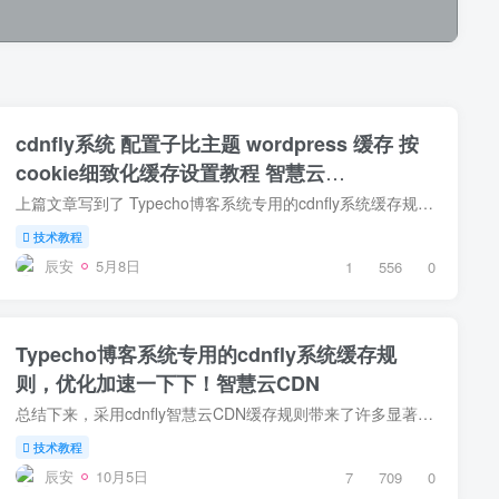
cdnfly系统 配置子比主题 wordpress 缓存 按
cookie细致化缓存设置教程 智慧云
CDN_CNMCDN
上篇文章写到了 Typecho博客系统专用的cdnfly系统缓存规则，优化加速 这里写一下 wordpress 缓存 按cookie细致化缓存设置教程 我虽然用的是子比，部分是子比的接口配置，但是设置缓存方面其他主...
技术教程
辰安
5月8日
1
556
0
Typecho博客系统专用的cdnfly系统缓存规
则，优化加速一下下！智慧云CDN
总结下来，采用cdnfly智慧云CDN缓存规则带来了许多显著的好处。首先，它大幅缓解了服务器的压力，因为几乎所有的静态资源都可以缓存在cdnfly智慧云CDN的节点上。全球各地的访客可以就近请求这些...
技术教程
辰安
10月5日
7
709
0