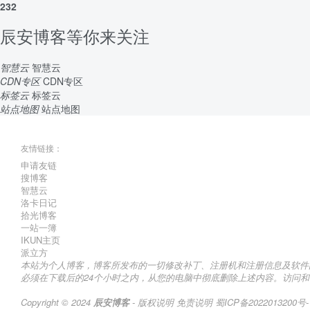
232
辰安博客等你来关注
智慧云
智慧云
CDN专区
CDN专区
标签云
标签云
站点地图
站点地图
友情链接：
申请友链
搜博客
智慧云
洛卡日记
拾光博客
一站一簿
IKUN主页
派立方
本站为个人博客，博客所发布的一切修改补丁、注册机和注册信息及软件
必须在下载后的24个小时之内，从您的电脑中彻底删除上述内容。访问和下载本站内容，说
Copyright © 2024
辰安博客
- 版权说明
免责说明
蜀ICP备2022013200号-