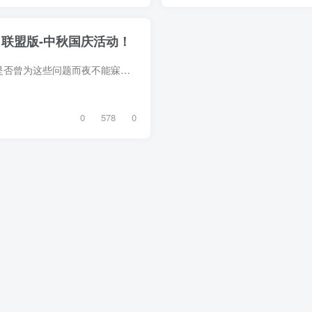
！联盟版-中秋国庆活动！
尊敬的站长和企业主们， 您是否曾为这些问题而夜不能寐？ • 精心撰写的技术文章和原创内容，却频遭恶意攻击？ • 高昂的网站防护费用，让您望而却步？ • 有限的资金，难以提升网站性能？ • ...
0
578
0