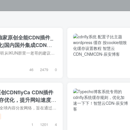
网独家原创全能CDN插件_
|国内国外集成CDN配
前面的软件是独立开的，这边听从IKUN群里一老哥的建议集成了下国内主流和国外CDN，集成化配置，国内国外分开设置，想要那个CDN启用那个！WordPress全网独家原创CDN插件_自动刷新预热_缓存优化|...
46
2479
0
创CDNflyCa CDN插件
缓存优化，提升网站速度与
0
CDNFly 是一个高效、可靠的全球内容分发网络，旨在通过其智能的插件系统，为网站和应用提供快速、安全的内容分发解决方案。我们的插件能够与各种流行的内容管理系统（如 WordPress、Drupal、Joo...
1
1201
4