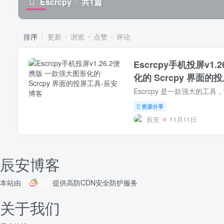
Escrcpy
共1篇
排序
更新
浏览
点赞
评论
Escrcpy手机投屏v1
化的 Scrcpy 界面的
资源分享
辰安
11月11日
辰安博客
本站由
提供
高防CDN
安全防护服务
关于我们