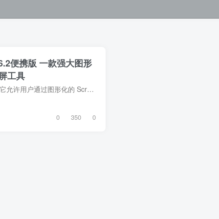
.26.2便携版 一款强大图形
投屏工具
Escrcpy 是一款强大的工具，它允许用户通过图形化的 Scrcpy 界面来显示和控制他们的 Android 设备。这款应用程序由 Electron 作为其底层框架驱动。Escrcpy 无需任何账户就可以使用，无需担心隐...
0
350
0