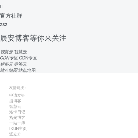
官方社群
232
辰安博客等你来关注
智慧云
智慧云
CDN专区
CDN专区
标签云
标签云
站点地图
站点地图
友情链接：
申请友链
搜博客
智慧云
洛卡日记
拾光博客
一站一簿
IKUN主页
派立方