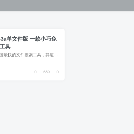
0.1383a单文件版 一款小巧免
工具
Everything是一款小巧免费速度最快的文件搜索工具，其速度之快令人震惊，百G硬盘几十万个文件，可以在几秒钟之内完成NTFS索引；文件名称搜索瞬间呈现结果，关键词高亮。索引数据库，实时重建变...
0
659
0