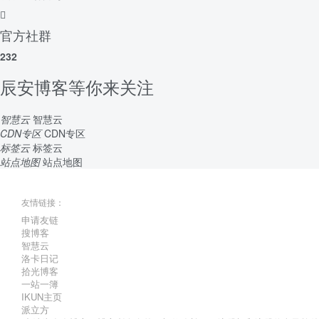
官方社群
232
辰安博客等你来关注
智慧云
智慧云
CDN专区
CDN专区
标签云
标签云
站点地图
站点地图
友情链接：
申请友链
搜博客
智慧云
洛卡日记
拾光博客
一站一簿
IKUN主页
派立方