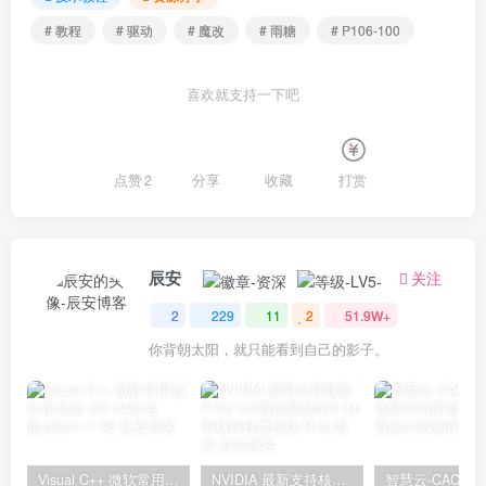
# 教程
# 驱动
# 魔改
# 雨糖
# P106-100
喜欢就支持一下吧
点赞
2
分享
收藏
打赏
辰安
关注
2
229
11
2
51.9W+
你背朝太阳，就只能看到自己的影子。
Visual C++ 微软常用运行库合集 (32+64位合集)2024.11.06
NVIDIA 最新支持核显P106-100魔改驱动560.94 雨糖科技魔改版 P10x系列