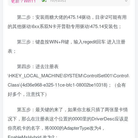
第二步：安装雨糖大佬的475.14驱动，目录\2可能有用
的其他驱动\6xx系双N卡开普勒专用驱动\475.14安装包；
第三步：键盘按WIN+R键，输入regedit回车 进入注册
表；
第四步：进去注册表
\HKEY_LOCAL_MACHINE\SYSTEM\ControlSet001\Control\
Class\{4d36e968-e325-11ce-bfc1-08002be10318}；（会有
好多个，注意找下）
第五步：最关键的来了，如果你主板只插了两张显卡情
况下，那么在注册表这个位置的0000里的DriverDesc应该是
你亮机卡的名字，将0000的AdapterType改为4，
EnableMsHybrid 改为2；