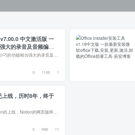
v7.00.0 中文激活版 一
强大的录音及音频编辑
GoldWave可以说是一款体积小巧的功能相当强大的录音及音频编辑软件，其直观的编辑区域和方便实用的编辑功能，就算是新手也能很快的熟悉操作。软件自带多种音效处理功能，对音频的特效处理做到简...
0
1100
1
均已上线，历时8年，终于
8月12日，官网notion.so/zh-cn的上线，Notion的网页版终于迎来了全面的汉化。以下是简单的设置教程:PS： 教育版可以找我，大家平摊域名钱就行就几元一年，还得个邮箱
0
698
11