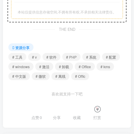
本站仅提供信息存储空间,不拥有所有权,不承担相关法律责任。
THE END
资源分享
# 工具
# v
# 软件
# PHP
# 系统
# 配置
# windows
# 激活
# 卸载
# Office
# kms
# 中文版
# 微软
# 离线
# Offic
喜欢就支持一下吧
点赞
0
分享
收藏
打赏