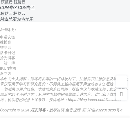
智慧云
智慧云
CDN专区
CDN专区
标签云
标签云
站点地图
站点地图
友情链接：
申请友链
搜博客
智慧云
洛卡日记
拾光博客
一站一簿
IKUN主页
派立方
本站为个人博客，博客所发布的一切修改补丁、注册机和注册信息及软件的文
章仅限用于学习和研究目的；不得将上述内容用于商业或者非法用途，否则，
一切后果请用户自负。本站信息来自网络，版权争议与本站无关，您必须在下
载后的24个小时之内，从您的电脑中彻底删除上述内容。访问和下载本站内
容，说明您已同意上述条款。投诉地址：https://blog.luoca.net/disclaimer
Copyright © 2024
辰安博客
- 版权说明
免责说明
蜀ICP备2022013200号-1