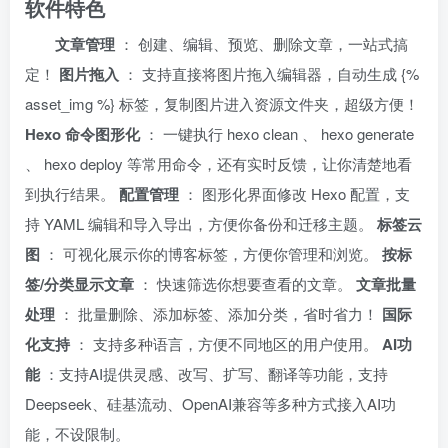
软件特色
文章管理
： 创建、编辑、预览、删除文章，一站式搞
定！
图片拖入
： 支持直接将图片拖入编辑器，自动生成 {%
asset_img %} 标签，复制图片进入资源文件夹，超级方便！
Hexo 命令图形化
： 一键执行 hexo clean 、 hexo generate
、 hexo deploy 等常用命令，还有实时反馈，让你清楚地看
到执行结果。
配置管理
： 图形化界面修改 Hexo 配置，支
持 YAML 编辑和导入导出，方便你备份和迁移主题。
标签云
图
： 可视化展示你的博客标签，方便你管理和浏览。
按标
签/分类显示文章
： 快速筛选你想要查看的文章。
文章批量
处理
： 批量删除、添加标签、添加分类，省时省力！
国际
化支持
： 支持多种语言，方便不同地区的用户使用。
AI功
能
：支持AI提供灵感、改写、扩写、翻译等功能，支持
Deepseek、硅基流动、OpenAI兼容等多种方式接入AI功
能，不设限制。