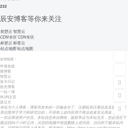
232
辰安博客等你来关注
智慧云
智慧云
CDN专区
CDN专区
标签云
标签云
站点地图
站点地图
友情链接：
申请友链
搜博客
智慧云
洛卡日记
拾光博客
一站一簿
IKUN主页
派立方
本站为个人博客，博客所发布的一切修改补丁、注册机和注册信息及软件的文
章仅限用于学习和研究目的；不得将上述内容用于商业或者非法用途，否则，
一切后果请用户自负。本站信息来自网络，版权争议与本站无关，您必须在下
载后的24个小时之内，从您的电脑中彻底删除上述内容。访问和下载本站内
容，说明您已同意上述条款。投诉地址：https://blog.luoca.net/disclaimer