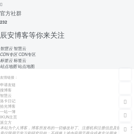
官方社群
232
辰安博客等你来关注
智慧云
智慧云
CDN专区
CDN专区
标签云
标签云
站点地图
站点地图
友情链接：
申请友链
搜博客
智慧云
洛卡日记
拾光博客
一站一簿
IKUN主页
派立方
本站为个人博客，博客所发布的一切修改补丁、注册机和注册信息及软件的文
章仅限用于学习和研究目的；不得将上述内容用于商业或者非法用途，否则，