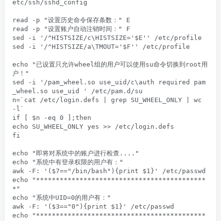
etc/ssh/sshd_config

read -p "设置历史命令保存条数：" E

read -p "设置账户自动注销时间：" F

sed -i '/^HISTSIZE/c\HISTSIZE='$E'' /etc/profile

sed -i '/^HISTSIZE/a\TMOUT='$F'' /etc/profile

echo "已设置只允许wheel组的用户可以使用su命令切换到root用
户！"

sed -i '/pam_wheel.so use_uid/c\auth required pam
_wheel.so use_uid ' /etc/pam.d/su

n=`cat /etc/login.defs | grep SU_WHEEL_ONLY | wc 
-l`

if [ $n -eq 0 ];then

echo SU_WHEEL_ONLY yes >> /etc/login.defs

fi

echo "即将对系统中的账户进行检查...."

echo "系统中有登录权限的用户有："

awk -F: '($7=="/bin/bash"){print $1}' /etc/passwd

echo "*******************************************
*"

echo "系统中UID=0的用户有："

awk -F: '($3=="0"){print $1}' /etc/passwd

echo "*******************************************