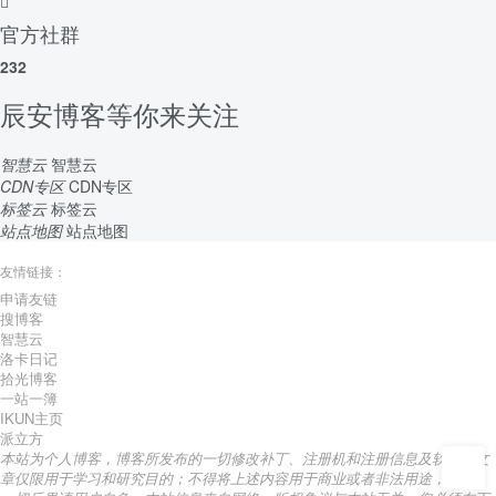
官方社群
232
辰安博客等你来关注
智慧云
智慧云
CDN专区
CDN专区
标签云
标签云
站点地图
站点地图
友情链接：
申请友链
搜博客
智慧云
洛卡日记
拾光博客
一站一簿
IKUN主页
派立方
本站为个人博客，博客所发布的一切修改补丁、注册机和注册信息及软件的文
章仅限用于学习和研究目的；不得将上述内容用于商业或者非法用途，否则，