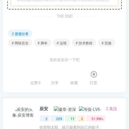
THE END
资源分享
# 网络安全
# 脚本
# 运维
# 技术教程
# 安服
喜欢就支持一下吧
点赞
0
分享
收藏
打赏
辰安
关注
2
229
11
2
51.9W+
你背朝太阳，就只能看到自己的影子。