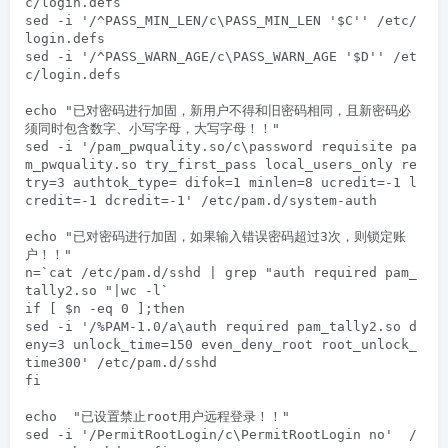
c/login.defs

sed -i '/^PASS_MIN_LEN/c\PASS_MIN_LEN '$C'' /etc/
login.defs

sed -i '/^PASS_WARN_AGE/c\PASS_WARN_AGE '$D'' /et
c/login.defs

echo "已对密码进行加固，新用户不得和旧密码相同，且新密码必
须同时包含数字、小写字母，大写字母！！"

sed -i '/pam_pwquality.so/c\password requisite pa
m_pwquality.so try_first_pass local_users_only re
try=3 authtok_type= difok=1 minlen=8 ucredit=-1 l
credit=-1 dcredit=-1' /etc/pam.d/system-auth

echo "已对密码进行加固，如果输入错误密码超过3次，则锁定账
户！！"

n=`cat /etc/pam.d/sshd | grep "auth required pam_
tally2.so "|wc -l`

if [ $n -eq 0 ];then

sed -i '/%PAM-1.0/a\auth required pam_tally2.so d
eny=3 unlock_time=150 even_deny_root root_unlock_
time300' /etc/pam.d/sshd

fi

echo  "已设置禁止root用户远程登录！！"

sed -i '/PermitRootLogin/c\PermitRootLogin no'  /