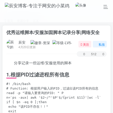
首页
资源分享
正文
优秀运维脚本/安服加固脚本记录分享|网络安全
辰安
关注
私信
4月20日更新
0
512
0
分享记录一些运维/安服使用的脚本
1.
根据PID过滤进程所有信息
#! /bin/bash

# Function: 根据用户输入的PID，过滤出该PID所有的信息

read -p "请输入要查询的PID: " P

n=`ps -aux| awk '$2~/^'$P'$/{print $11}'|wc -l`

if [ $n -eq 0 ];then

 echo "该PID不存在！！"

 exit
