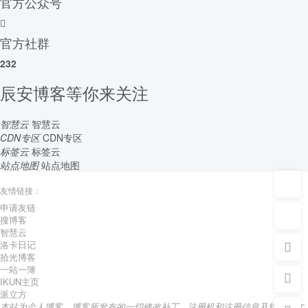
官方公众号
官方社群
232
辰安博客等你来关注
智慧云
智慧云
CDN专区
CDN专区
标签云
标签云
站点地图
站点地图
友情链接：
申请友链
搜博客
智慧云
洛卡日记
拾光博客
一站一簿
IKUN主页
派立方
本站为个人博客，博客所发布的一切修改补丁、注册机和注册信息及软件的文