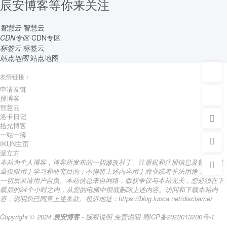
辰安博客等你来关注
智慧云
智慧云
CDN专区
CDN专区
标签云
标签云
站点地图
站点地图
友情链接：
申请友链
搜博客
智慧云
洛卡日记
拾光博客
一站一簿
IKUN主页
派立方
本站为个人博客，博客所发布的一切修改补丁、注册机和注册信息及软件的文
章仅限用于学习和研究目的；不得将上述内容用于商业或者非法用途，否则，
一切后果请用户自负。本站信息来自网络，版权争议与本站无关，您必须在下
载后的24个小时之内，从您的电脑中彻底删除上述内容。访问和下载本站内
容，说明您已同意上述条款。投诉地址：https://blog.luoca.net/disclaimer
Copyright © 2024
辰安博客
- 版权说明
免责说明
蜀ICP备2022013200号-1