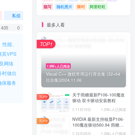
隐写
随机图片
限时
阿里旺旺
私信
最多人看
435
0
TOP1
）性能、
其VPS
以及网络
1.9W+人已阅读
务时做出
Visual C++ 微软常用运行库合集 (32+64
位合集)2024.11.06
确保服务
关于雨糖最新P106-100魔改
TOP2
驱动 双卡驱动安装教程
11月10日
1.2W+人已阅读
NVIDIA 最新支持核显P106-
TOP3
100魔改驱动560.94 雨糖科
技魔改版 P10x系列
10月25日
1.2W+人已阅读