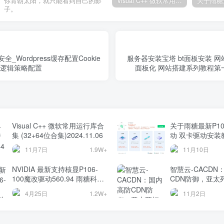
Visual C++ 微软常用运行库合集 (32+64位合集)2024.11.06
你背朝太阳，就只能看到自己的影
子。
_Wordpress缓存配置Cookie
服务器安装宝塔 bt面板安装 
缘逻辑策略配置
面板化 网站搭建系列教程第
Visual C++ 微软常用运行库合
关于雨糖最新P10
集 (32+64位合集)2024.11.06
动 双卡驱动安装
11月7日
1.9W+
11月10日
NVIDIA 最新支持核显P106-
智慧云-CACDN
100魔改驱动560.94 雨糖科技
CDN防御，亚太
魔改版 P10x系列
测评
4月25日
1.2W+
11月2日