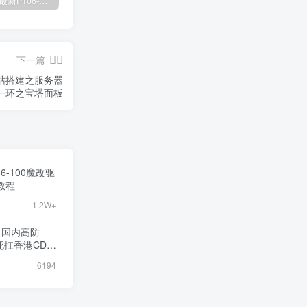
关于雨糖最新P106-100魔改驱动 双卡驱动安装教程
NVIDIA 最新支持核显P106-100魔改驱动560.94 雨糖科技魔改版 P10x系列
智慧云-CACDN：国内高防CDN防御，亚太死扛香港CDN测评
下一篇
网站搭建之服务器
一环之宝塔面板
6-100魔改驱
教程
1.2W+
：国内高防
死扛香港CDN
6194