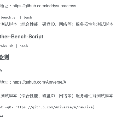
b地址：https://github.com/teddysun/across
 bench.sh | bash
ther-Bench-Script
yabs.sh | bash
检测
e
b地址：https://github.com/Aniverse/A
et -qO- https://github.com/Aniverse/A/raw/i/a)