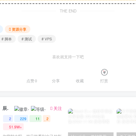
THE END
资源分享
# 脚本
# 测试
# VPS
喜欢就支持一下吧
点赞
0
分享
收藏
打赏
辰安
关注
2
229
11
2
51.9W+