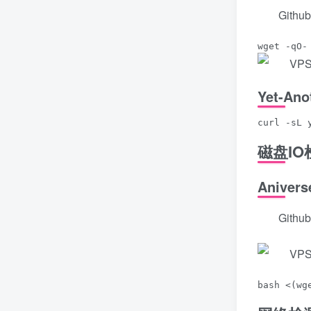
Githu
wget -qO-
Yet-Ano
curl -sL 
磁盘IO
Anivers
Githu
bash <(wg