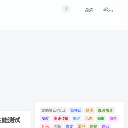
搜索
龙腾猫跃PCL2
黑神话
黑客
魔改加速
性能测试
魔改
高速传输
驱动
风鸟
领取
预热
音乐
面板
青龙
雷池
雨糖
雨云