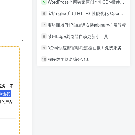
WordPress全网独家原创全能CDN插件_自动刷新预热_缓存优化|国内国外集成CDN配置4.2.0
5
宝塔nginx 启用 HTTP3 性能优化 OpenSSl 编译升级
6
宝塔面板PHP自编译安装igbinary扩展教程
7
禁用Edge浏览器自动更新小工具
8
3分钟快速部署哪吒监控面板！免费服务器监控系统完整教程
9
程序数字签名掠夺v1.0
10
服务，不
点击我
好的产品