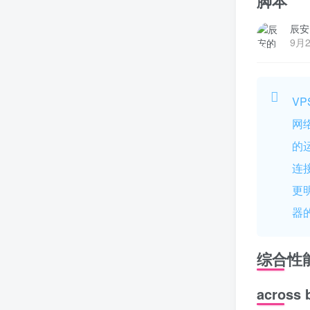
脚本
辰安
9月
V
网
的
连
更
器
综合性
acros